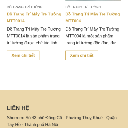
ĐỒ TRANG TRÍ TƯỜNG
ĐỒ TRANG TRÍ TƯỜNG
ng
Đồ Trang Trí Mây Tre Tường
Đồ Trang Trí Mây Tre Tường
MTT0014
MTT004
g
Đồ Trang Trí Mây Tre Tường
Đồ Trang Trí Mây Tre Tường
MTT0014 là sản phẩm trang
MTT004 là một sản phẩm
vẻ
trí tường được chế tác tinh
trang trí tường độc đáo, được
xảo từ mây tre tự nhiên,
làm từ mây tre tự nhiên,
Xem chi tiết
Xem chi tiết
mang đến vẻ đẹp mộc mạc,
mang lại vẻ đẹp giản dị và
gần gũi và thân thiện với thiên
gần gũi với thiên nhiên.
nhiên.
LIÊN HỆ
Shorrom: Số 43 phố Đồng Cổ - Phường Thuỵ Khuê - Quận
Tây Hồ - Thành phố Hà Nội