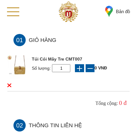
Bản đồ
01
GIỎ HÀNG
Túi Cói Mây Tre CMT007
0 VNĐ
Số lượng:
0 đ
Tổng cộng:
02
THÔNG TIN LIÊN HỆ