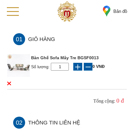
Bản đồ
01
GIỎ HÀNG
Bàn Ghế Sofa Mây Tre BGSF0013
0 VNĐ
Số lượng:
0 đ
Tổng cộng:
02
THÔNG TIN LIÊN HỆ