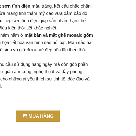
 sơn tĩnh điện
màu trắng, kết cấu chắc chắn,
 vừa mang tính thẩm mỹ cao vừa đảm bảo độ
ời. Lớp sơn tĩnh điện giúp sản phẩm hạn chế
ều kiện thời tiết khắc nghiệt.
 phẩm nằm ở
mặt bàn và mặt ghế mosaic gốm
 họa tiết hoa văn hình sao nổi bật. Màu sắc hài
ệ sinh và giữ được vẻ đẹp bền lâu theo thời
nhu cầu sử dụng hàng ngày mà còn góp phần
thư giãn ấm cúng, nghệ thuật và đầy phong
cho những ai yêu thích sự tinh tế, độc đáo và
.
MUA HÀNG