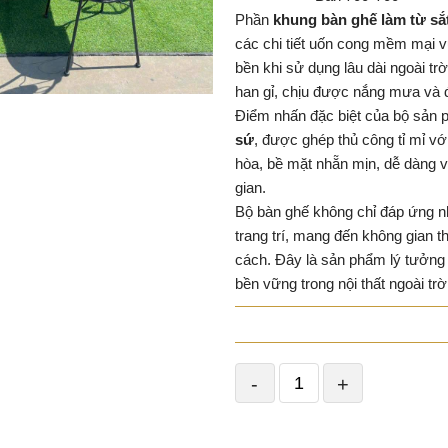
Phần
khung bàn ghế làm từ sắt
các chi tiết uốn cong mềm mại
bền khi sử dụng lâu dài ngoài tr
han gỉ, chịu được nắng mưa và đi
Điểm nhấn đặc biệt của bộ sản
sứ
, được ghép thủ công tỉ mỉ với
hòa, bề mặt nhẵn mịn, dễ dàng v
gian.
Bộ bàn ghế không chỉ đáp ứng 
trang trí, mang đến không gian 
cách. Đây là sản phẩm lý tưởng 
bền vững trong nội thất ngoài trời
-
+