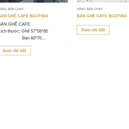
BÁN CHẠY
HÀNG BÁN CHẠY
 GHẾ CAFE BGCF064
BÀN GHẾ CAFE BGCF063
 GHẾ CAFE
Xem chi tiết
 thước: Ghế 57*58*85
n 60*70
liệu: Khung sắt sơn tĩnh điện,
m chi tiết
nhựa giả mây.