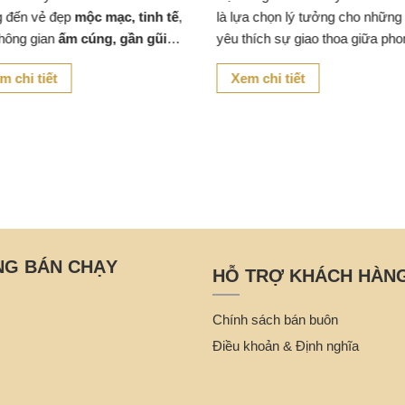
 đến vẻ đẹp
mộc mạc, tinh tế
,
là lựa chọn lý tưởng cho những 
không gian
ấm cúng, gần gũi
yêu thích sự giao thoa giữa pho
thiên nhiên
cho quán cafe, nhà
cách tự nhiên và hiện đại.
m chi tiết
Xem chi tiết
hay khu vực thư giãn tại nhà.
NG BÁN CHẠY
HỖ TRỢ KHÁCH HÀN
Chính sách bán buôn
Điều khoản & Định nghĩa