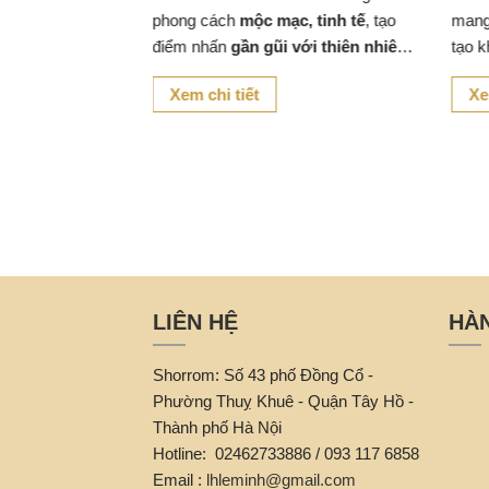
i Trời BGSF
phong cách
mộc mạc, tinh tế
, tạo
mang
g sản phẩm nổi
điểm nhấn
gần gũi với thiên nhiên
tạo 
ược làm từ
cho không gian quán cafe, nhà hàng,
với 
Xem chi tiết
Xe
điện đan dây
homestay hoặc góc thư giãn tại nhà.
hàng 
ung gian ngoài
c các nghệ nhân
LIÊN HỆ
HÀ
Shorrom: Số 43 phố Đồng Cổ -
Phường Thuỵ Khuê - Quận Tây Hồ -
Thành phố Hà Nội
Hotline: 02462733886 / 093 117 6858
Email :
lhleminh@gmail.com