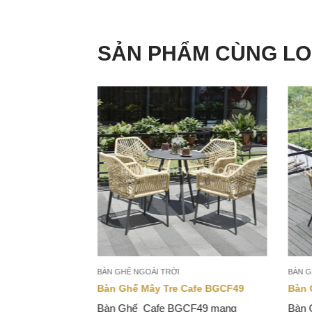
SẢN PHẨM CÙNG LO
BÀN GHẾ NGOÀI TRỜI
BÀN G
i Trời BGSF
Bàn Ghế Mây Tre Cafe BGCF49
Bàn 
Bàn Ghế Cafe BGCF49 mang
Bàn 