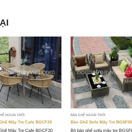
ẠI
HẾ NGOÀI TRỜI
BÀN GHẾ NGOÀI TRỜI
Ghế Mây Tre Cafe BGCF20
Bàn Ghế Sofa Mây Tre BGSF0
Ghế Mây Tre Cafe BGCF20
Bộ bàn ghế sofa mây tre BGSF