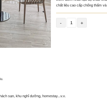
chất liệu cao cấp chống thấm và
-
+
u.
hách sạn, khu nghỉ dưỡng, homestay...v.v.