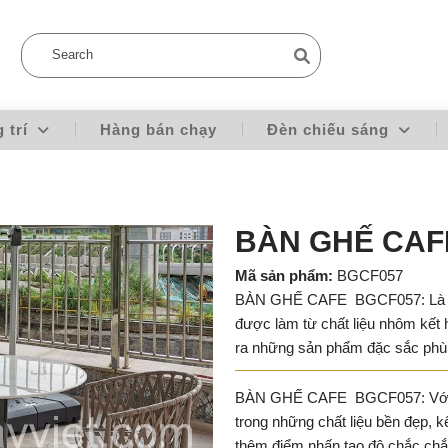
g trí
Hàng bán chạy
Đèn chiếu sáng
BÀN GHẾ CAF
Mã sản phẩm:
BGCF057
BÀN GHẾ CAFE BGCF057: Là sản
được làm từ chất liệu nhôm kết
ra những sản phẩm đặc sắc phù
BÀN GHẾ CAFE BGCF057: Với ch
trong những chất liệu bền đẹp, 
thêm điểm nhấn tạo độ chắc ch