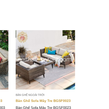
BÀN GHẾ NGOÀI TRỜI
BÀN GHẾ NGOÀI TR
03
Bàn Ghế Sofa Mây Tre BGSF0023
Bàn Ghế Mây Tr
003
Bàn Ghế Sofa Mây Tre BGSF0023
Bàn Ghế Mây T