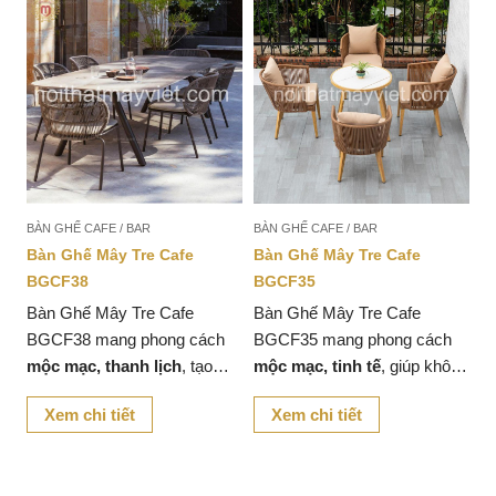
BÀN GHẾ CAFE / BAR
BÀN GHẾ CAFE / BAR
Bàn Ghế Mây Tre Cafe
Bàn Ghế Mây Tre Cafe
BGCF38
BGCF35
Bàn Ghế Mây Tre Cafe
Bàn Ghế Mây Tre Cafe
c
BGCF38 mang phong cách
BGCF35 mang phong cách
an
mộc mạc, thanh lịch
, tạo
mộc mạc, tinh tế
, giúp không
óc
không gian
gần gũi với thiên
gian quán cafe, nhà hàng hay
Xem chi tiết
Xem chi tiết
nhiên
cho quán cafe, nhà
khu vực thư giãn trở nên
gần
hàng hay khu vực thư giãn tại
gũi với thiên nhiên
.
nhà.