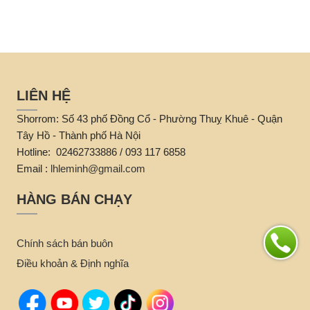
độ chắc chắn khi sự dụng
i
nhưng kết hợp với những
đường nét hoa văn được
những người thợ lành nghề
tạo ra biến sản phẩm bàn ghế
trở thành những bức tranh
LIÊN HỆ
đặc sắc.
Shorrom: Số 43 phố Đồng Cổ - Phường Thuỵ Khuê - Quận
Tây Hồ - Thành phố Hà Nội
Hotline: 02462733886 / 093 117 6858
Email :
lhleminh@gmail.com
HÀNG BÁN CHẠY
Chính sách bán buôn
Điều khoản & Định nghĩa