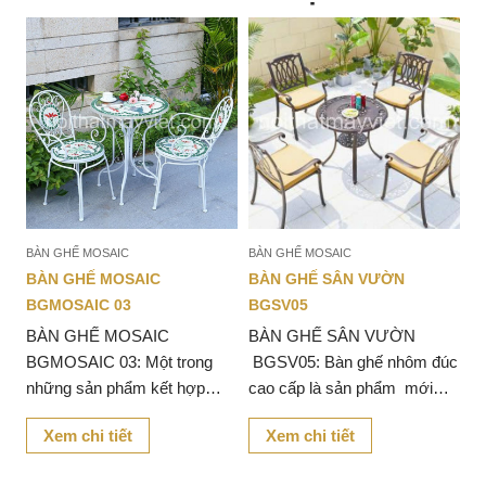
BÀN GHẾ MOSAIC
BÀN GHẾ MOSAIC
BÀN GHẾ MOSAIC
BÀN GHẾ SÂN VƯỜN
BGMOSAIC 03
BGSV05
BÀN GHẾ MOSAIC
BÀN GHẾ SÂN VƯỜN
g
BGMOSAIC 03: Một trong
BGSV05: Bàn ghế nhôm đúc
những sản phẩm kết hợp
cao cấp là sản phẩm mới
h
giữa khung sắt và các họa
được ra mắt với chất liệu
Xem chi tiết
Xem chi tiết
tiết hoa văn đặc sắc. Khung
chắc chắn, bền bỉ phù hợp
ày
sắt mạng đến cho sản phẩm
với nhiều không gian.