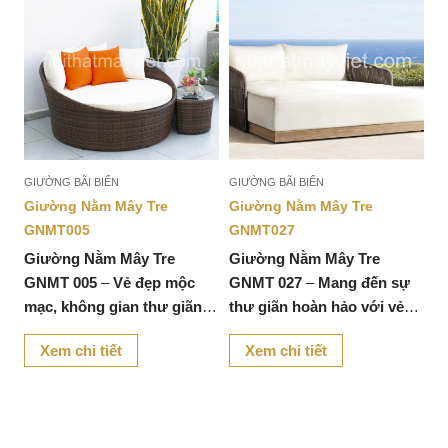
GIƯỜNG BÃI BIỂN
GIƯỜNG BÃI BIỂN
GI
Giường Nằm Mây Tre
Giường Nằm Mây Tre
G
GNMT005
GNMT027
G
Giường Nằm Mây Tre
Giường Nằm Mây Tre
G
GNMT 005
–
Vẻ đẹp mộc
GNMT 027
–
Mang đến sự
G
mạc, không gian thư giãn
thư giãn hoàn hảo với vẻ
h
hoàn hảo
.
đẹp mộc mạc
.
Xem chi tiết
Xem chi tiết