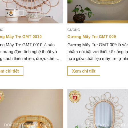
NG
GƯƠNG
ng Mây Tre GMT 0010
Gương Mây Tre GMT 009
g Mây Tre GMT 0010 là sản
Gương Mây Tre GMT 009 là sả
 mang đậm tính nghệ thuật và
phẩm nổi bật với thiết kế sáng tạ
g cách thiên nhiên, được chế tác
hợp giữa chất liệu mây tre tự nh
ây tre tự nhiên cao cấp.
nghệ thuật thủ công tinh xảo.
m chi tiết
Xem chi tiết