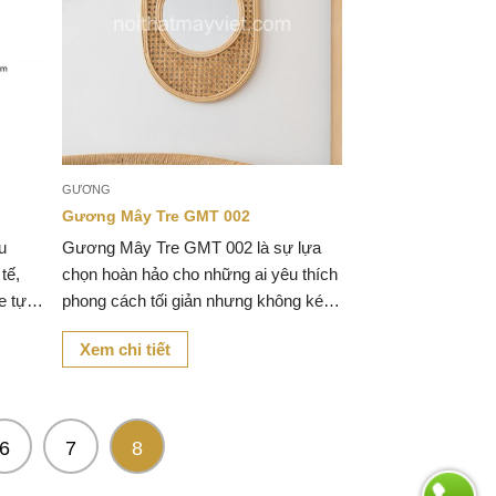
GƯƠNG
Gương Mây Tre GMT 002
u
Gương Mây Tre GMT 002 là sự lựa
tế,
chọn hoàn hảo cho những ai yêu thích
e tự
phong cách tối giản nhưng không kém
phần tinh tế.
Xem chi tiết
6
7
8