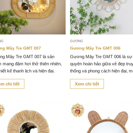
NG
GƯƠNG
ng Mây Tre GMT 007
Gương Mây Tre GMT 006
g Mây Tre GMT 007 là sản
Gương Mây Tre GMT 006 là sự
 mang đậm hơi thở thiên nhiên,
quyện hoàn hảo giữa vẻ đẹp tru
hiết kế thanh lịch và hiện đại.
thống và phong cách hiện đại, 
đến nét mộc mạc nhưng không
m chi tiết
Xem chi tiết
phần sang trọng cho không gian