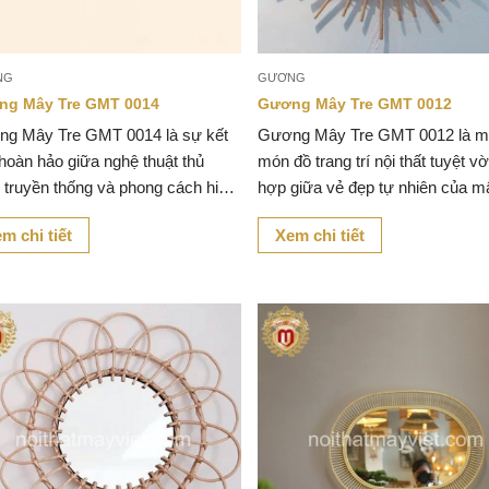
NG
GƯƠNG
ng Mây Tre GMT 0014
Gương Mây Tre GMT 0012
g Mây Tre GMT 0014 là sự kết
Gương Mây Tre GMT 0012 là m
hoàn hảo giữa nghệ thuật thủ
món đồ trang trí nội thất tuyệt vờ
 truyền thống và phong cách hiện
hợp giữa vẻ đẹp tự nhiên của m
 mang đến cho không gian sống
và thiết kế thủ công tỉ mỉ.
m chi tiết
Xem chi tiết
inh tế và phong phú.