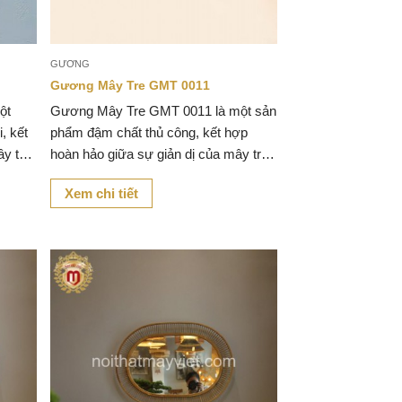
GƯƠNG
Gương Mây Tre GMT 0011
ột
Gương Mây Tre GMT 0011 là một sản
i, kết
phẩm đậm chất thủ công, kết hợp
ây tre
hoàn hảo giữa sự giản dị của mây tre
tự nhiên và sự tinh tế trong từng chi
Xem chi tiết
tiết thiết kế.