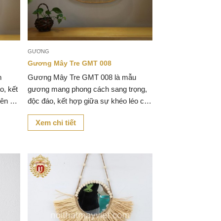
GƯƠNG
Gương Mây Tre GMT 008
n
Gương Mây Tre GMT 008 là mẫu
o, kết
gương mang phong cách sang trọng,
iên và
độc đáo, kết hợp giữa sự khéo léo của
nghệ nhân thủ công và chất liệu mây
Xem chi tiết
tre tự nhiên