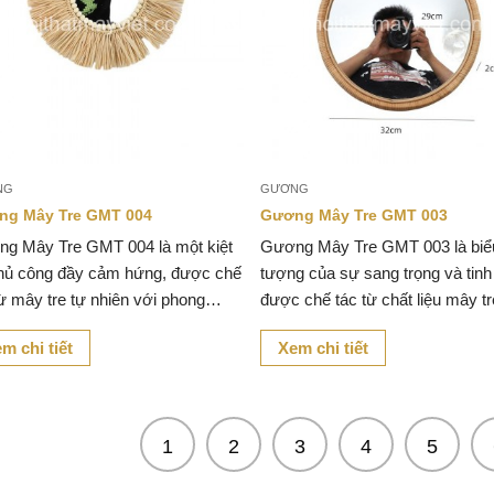
NG
GƯƠNG
ng Mây Tre GMT 004
Gương Mây Tre GMT 003
g Mây Tre GMT 004 là một kiệt
Gương Mây Tre GMT 003 là biể
thủ công đầy cảm hứng, được chế
tượng của sự sang trọng và tinh 
từ mây tre tự nhiên với phong
được chế tác từ chất liệu mây tr
 hiện đại pha chút cổ điển.
nhiên cao cấp.
m chi tiết
Xem chi tiết
1
2
3
4
5