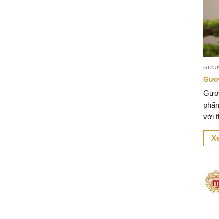
GƯƠ
Gươ
Gươn
phẩm
với t
Xe