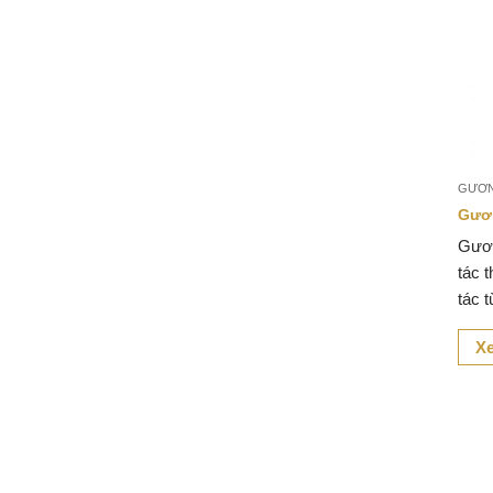
GƯƠ
Gươ
Gươn
tác 
tác 
cách
Xe