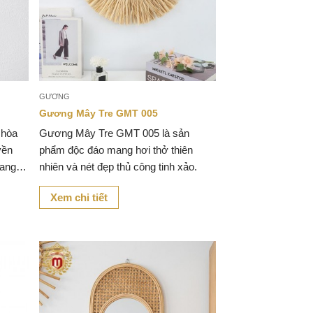
GƯƠNG
Gương Mây Tre GMT 005
 hòa
Gương Mây Tre GMT 005 là sản
yền
phẩm độc đáo mang hơi thở thiên
mang
nhiên và nét đẹp thủ công tinh xảo.
 kém
Xem chi tiết
 sống.