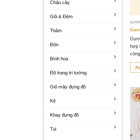
Chậu cây
Gối & Đệm
GƯƠ
Gươ
Thảm
Gươn
Đôn
hợp 
công
Bình hoa
đại,
Xe
sự t
Đồ trang trí tường
Giỏ mây đựng đồ
Kệ
Khay đựng đồ
Túi