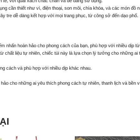
h tế, với quai xách chắc chắn và dễ dàng sử dụng.
g cần thiết như ví, điện thoại, son môi, chìa khóa, và các món đồ 
y tre dễ dàng kết hợp với mọi trang phục, từ công sở đến dạo phố.
 nhấn hoàn hảo cho phong cách của bạn, phù hợp với nhiều dịp từ đi
 chất liệu tự nhiên, chiếc túi này là lựa chọn lý tưởng cho những a
ng cách và phù hợp với nhiều dịp khác nhau.
ảo cho những ai yêu thích phong cách tự nhiên, thanh lịch và bền v
ẠI