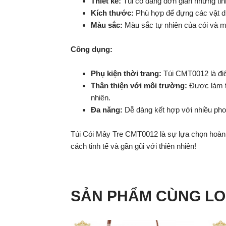
Thiết kế:
Túi có dáng đơn giản nhưng tin
Kích thước:
Phù hợp để đựng các vật dụn
Màu sắc:
Màu sắc tự nhiên của cói và mâ
Công dụng:
Phụ kiện thời trang:
Túi CMT0012 là điểm
Thân thiện với môi trường:
Được làm từ
nhiên.
Đa năng:
Dễ dàng kết hợp với nhiều pho
Túi Cói Mây Tre CMT0012 là sự lựa chọn hoàn h
cách tinh tế và gần gũi với thiên nhiên!
SẢN PHẨM CÙNG LO