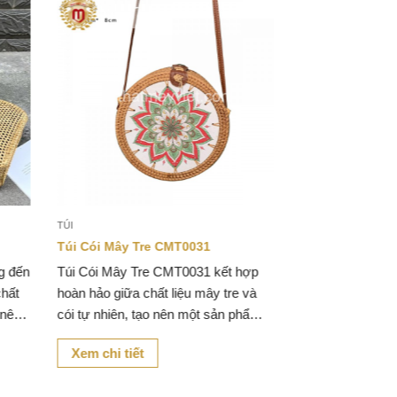
TÚI
Túi Cói Mây Tre CMT0031
g đến
Túi Cói Mây Tre CMT0031 kết hợp
chất
hoàn hảo giữa chất liệu mây tre và
 nên
cói tự nhiên, tạo nên một sản phẩm
 còn
vừa đơn giản vừa tinh tế.
Xem chi tiết
ờng.