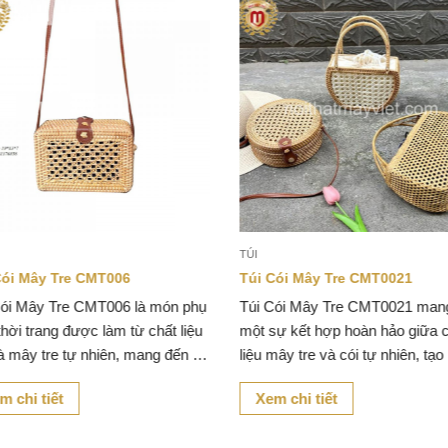
TÚI
Cói Mây Tre CMT006
Túi Cói Mây Tre CMT0021
Cói Mây Tre CMT006 là món phụ
Túi Cói Mây Tre CMT0021 man
thời trang được làm từ chất liệu
một sự kết hợp hoàn hảo giữa 
à mây tre tự nhiên, mang đến vẻ
liệu mây tre và cói tự nhiên, tạo
giản dị nhưng không kém phần
một chiếc túi không chỉ đẹp mà
m chi tiết
Xem chi tiết
trọng.
bền bỉ và thân thiện với môi trư