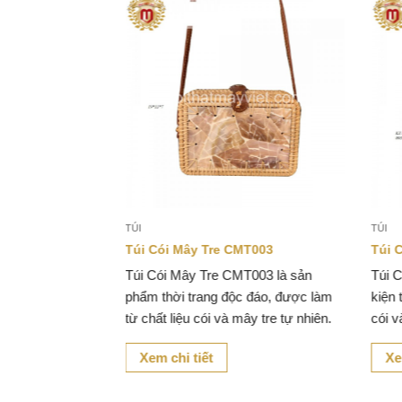
TÚI
TÚI
MT002
Túi Cói Mây Tre CMT003
Túi 
T002 là sản
Túi Cói Mây Tre CMT003 là sản
Túi 
c làm từ mây tre
phẩm thời trang độc đáo, được làm
kiện 
sự kết hợp hoàn
từ chất liệu cói và mây tre tự nhiên.
cói v
n dị và sự sang
đẹp 
Xem chi tiết
Xe
sang 