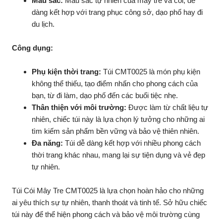
Màu sắc:
Màu sắc tự nhiên của mây tre và cói, dễ
dàng kết hợp với trang phục công sở, dạo phố hay đi
du lịch.
Công dụng:
Phụ kiện thời trang:
Túi CMT0025 là món phụ kiện
không thể thiếu, tạo điểm nhấn cho phong cách của
bạn, từ đi làm, dạo phố đến các buổi tiệc nhẹ.
Thân thiện với môi trường:
Được làm từ chất liệu tự
nhiên, chiếc túi này là lựa chọn lý tưởng cho những ai
tìm kiếm sản phẩm bền vững và bảo vệ thiên nhiên.
Đa năng:
Túi dễ dàng kết hợp với nhiều phong cách
thời trang khác nhau, mang lại sự tiện dụng và vẻ đẹp
tự nhiên.
Túi Cói Mây Tre CMT0025 là lựa chọn hoàn hảo cho những
ai yêu thích sự tự nhiên, thanh thoát và tinh tế. Sở hữu chiếc
túi này để thể hiện phong cách và bảo vệ môi trường cùng