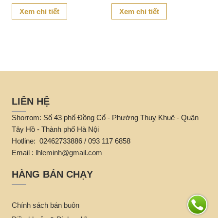
túi
tre tự nhiên, mang đến vẻ đẹp
mang đến sự kết hợp hoàn
Xem chi tiết
Xem chi tiết
giản dị nhưng không kém
hảo giữa vẻ đẹp giản dị và sự
phần sang trọng.
sang trọng.
LIÊN HỆ
Shorrom: Số 43 phố Đồng Cổ - Phường Thuỵ Khuê - Quận
Tây Hồ - Thành phố Hà Nội
Hotline: 02462733886 / 093 117 6858
Email :
lhleminh@gmail.com
HÀNG BÁN CHẠY
Chính sách bán buôn