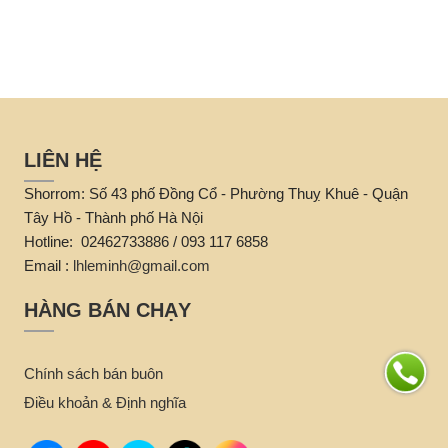
.
một phong cách thanh lịch và
nh
gần gũi với thiên nhiên.
LIÊN HỆ
Shorrom: Số 43 phố Đồng Cổ - Phường Thuỵ Khuê - Quận
Tây Hồ - Thành phố Hà Nội
Hotline: 02462733886 / 093 117 6858
Email :
lhleminh@gmail.com
HÀNG BÁN CHẠY
Chính sách bán buôn
Điều khoản & Định nghĩa