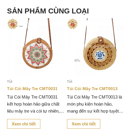
SẢN PHẨM CÙNG LOẠI
TÚI
TÚI
TÚ
Túi Cói Mây Tre CMT0031
Túi Cói Mây Tre CMT0013
T
à
Túi Cói Mây Tre CMT0031
Túi Cói Mây Tre CMT0013 là
T
kết hợp hoàn hảo giữa chất
món phụ kiện hoàn hảo,
mó
ây
liệu mây tre và cói tự nhiên,
mang đến sự kết hợp tuyệt
hợ
tạo nên một sản phẩm vừa
vời giữa sự mộc mạc của cói
tự
Xem chi tiết
Xem chi tiết
c
đơn giản vừa tinh tế.
và mây tre tự nhiên, tạo nên
m