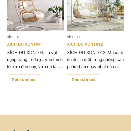
XÍCH ĐU
XÍCH ĐU
XÍCH ĐU XDNT04
XÍCH ĐU XDNT012
XÍCH ĐU XDNT04: Là vật
XÍCH ĐU XDNT012: Mã xích
ời
dụng trang trí được yêu thích
đu đôi là một trong những sản
từ xưa đến nay, vừa có tác
phẩm bán chạy nhất của nhà
ng
dụng tăng tính thẩm mỹ cho
Mây Việt với thết kế chất liệu
Xem chi tiết
Xem chi tiết
không gian trang trí nội-ngoại
bằng sắt chắc chắn độ rộng
từ
thất vừa tạo nơi thư giãn cho
của xích đu to phù hợp với
người sử dụng.
không gian rộng, tạo điểm
nhấn cho ngôi nhà của bạn.
n