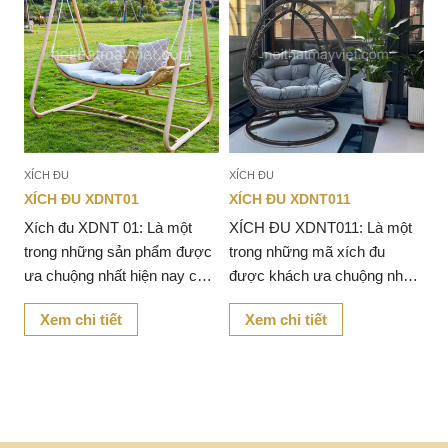
XÍCH ĐU
XÍCH ĐU
XÍCH ĐU XDNT01
XÍCH ĐU XDNT011
Xích đu XDNT 01: Là một
XÍCH ĐU XDNT011: Là một
n
trong những sản phẩm được
trong những mã xích đu
o
ưa chuộng nhất hiện nay của
được khách ưa chuộng nhất
kế
nhà Mây Việt. Với thiết kế
hiện nay. Với thiết kế khung
Xem chi tiết
Xem chi tiết
sản
mới Tạo điển nhấn cho chiếc
sắt chắc chắn kết hợp với
xích đu, phù hợp với mọi
dây mây nhựa tạo cảm giác
ang
không gian.
thoải mái thư thái khi sử
ừ
dụng.
n