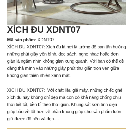
XÍCH ĐU XDNT07
Mã sản phẩm:
XDNT07
XÍCH ĐU XDNT07: Xích đu là nơi lý tưởng để bạn tận hưởng
những phút giây yên bình, đọc sách, nghe nhạc hoặc đơn
giản là ngắm nhìn không gian xung quanh. Với bạn có thể dễ
dàng thả mình vào những giây phút thư giãn trọn vẹn giữa
không gian thiên nhiên xanh mát.
XÍCH ĐU XDNT07: Với chất liệu giả mây, những chiếc ghế
xích đu này không chỉ đẹp mà còn có khả năng chống chịu
thời tiết tốt, bền bỉ theo thời gian. Khung sắt sơn tĩnh điện
giúp bảo về tốt hơn về phần khung giúp cho sản phẩm luôn
giữ được độ bền và đẹp.