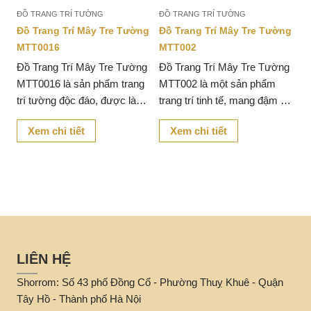
ĐỒ TRANG TRÍ TƯỜNG
ĐỒ TRANG TRÍ TƯỜNG
ng
Đồ Trang Trí Mây Tre Tường
Đồ Trang Trí Mây Tre Tường
MTT0016
MTT002
g
Đồ Trang Trí Mây Tre Tường
Đồ Trang Trí Mây Tre Tường
g
MTT0016 là sản phẩm trang
MTT002 là một sản phẩm
từ
trí tường độc đáo, được làm
trang trí tinh tế, mang đậm vẻ
từ mây tre tự nhiên, mang lại
đẹp tự nhiên và gần gũi.
Xem chi tiết
Xem chi tiết
vẻ đẹp mộc mạc và gần gũi
với thiên nhiên.
LIÊN HỆ
Shorrom: Số 43 phố Đồng Cổ - Phường Thuỵ Khuê - Quận
Tây Hồ - Thành phố Hà Nội