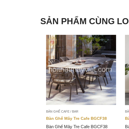
SẢN PHẨM CÙNG LO
BÀN GHẾ CAFE / BAR
BÀN G
CF0003
Bàn Ghế Mây Tre Cafe BGCF38
Bàn 
3: Là một trong
Bàn Ghế Mây Tre Cafe BGCF38
Bàn 