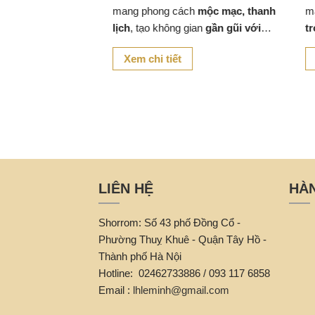
ợc khách hàng
mang phong cách
mộc mạc, thanh
mang
 sản phảm được
lịch
, tạo không gian
gần gũi với
trọn
i và cổ điển,
thiên nhiên
cho quán cafe, nhà hàng
nhà h
Xem chi tiết
Xe
ấm cúng cho
hay khu vực thư giãn tại nhà.
gần 
LIÊN HỆ
HÀ
Shorrom: Số 43 phố Đồng Cổ -
Phường Thuỵ Khuê - Quận Tây Hồ -
Thành phố Hà Nội
Hotline: 02462733886 / 093 117 6858
Email :
lhleminh@gmail.com