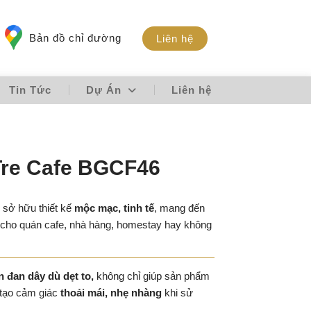
Bản đồ chỉ đường
Liên hệ
Tin Tức
Dự Án
Liên hệ
Tre Cafe BGCF46
sở hữu thiết kế
mộc mạc, tinh tế
, mang đến
cho quán cafe, nhà hàng, homestay hay không
n đan dây dù dẹt to,
không chỉ giúp sản phẩm
 tạo cảm giác
thoải mái, nhẹ nhàng
khi sử