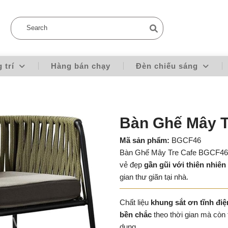
g trí
Hàng bán chạy
Đèn chiếu sáng
Bàn Ghế Mây 
Mã sản phẩm:
BGCF46
Bàn Ghế Mây Tre Cafe BGCF46 
vẻ đẹp
gần gũi với thiên nhiên
gian thư giãn tại nhà.
Chất liệu
khung sắt ơn tĩnh điệ
bền chắc
theo thời gian mà còn
dụng.