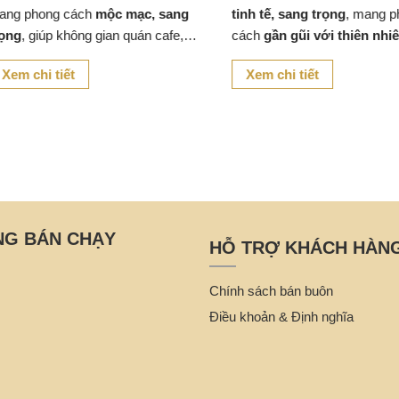
 phong cách
mộc mạc, sang
tinh tế, sang trọng
, mang pho
g
, giúp không gian quán cafe,
cách
gần gũi với thiên nhiên
n
àng hay góc thư giãn trở nên
vẫn đảm bảo tính hiện đại.
m chi tiết
Xem chi tiết
gũi với thiên nhiên
.
NG BÁN CHẠY
HỖ TRỢ KHÁCH HÀN
Chính sách bán buôn
Điều khoản & Định nghĩa