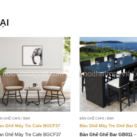
ẠI
HẾ CAFE / BAR
BÀN GHẾ CAFE / BAR
Ghế Mây Tre Cafe BGCF37
Bàn Ghế Mây Tre Ghế Bar GB0
Ghế Mây Tre Cafe BGCF37
Bàn Ghế Ghế Bar GB011
– Thi