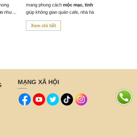
ng
mang phong cách
mộc mạc, tinh tế
,
hưng
giúp không gian quán cafe, nhà hàng
hay khu vực thư giãn trở nên
gần
Xem chi tiết
gũi với thiên nhiên
.
MẠNG XÃ HỘI
G