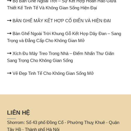
Bộ Bàn Ghế Ngoài Trời – Sự Kết Hợp Hoàn Hảo Giữa
Thiết Kế Tinh Tế Và Không Gian Sống Hiện Đại
BÀN GHẾ MÂY KẾT HỢP CỔ ĐIỂN VÀ HIỆN ĐẠI
Bàn Ghế Ngoài Trời Khung Gỗ Kết Hợp Dây Đan – Sang
Trọng và Đẳng Cấp Cho Không Gian Mở
Xích Đu Mây Treo Trong Nhà – Điểm Nhấn Thư Giãn
Sang Trọng Cho Không Gian Sống
Vẻ Đẹp Tinh Tế Cho Không Gian Sống Mở
LIÊN HỆ
Shorrom: Số 43 phố Đồng Cổ - Phường Thuỵ Khuê - Quận
Tây Hồ - Thành phố Hà Nội