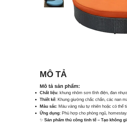
MÔ TẢ
Mô tả sản phẩm:
Chất liệu
: khung nhôm sơn tĩnh điện, đan nhựa
Thiết kế
: Khung giường chắc chắn, các nan mây 
Màu sắc
: Màu vàng nâu tự nhiên hoặc có thể t
Ứng dụng
: Phù hợp cho phòng ngủ, homestay,
✨
Sản phẩm thủ công tinh tế – Tạo không gia