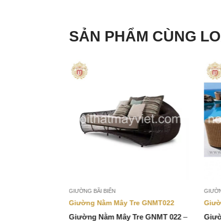
SẢN PHẨM CÙNG LO
GIƯỜNG BÃI BIỂN
GIƯỜN
re GNMT025
Giường Nằm Mây Tre GNMT022
Giườ
Tre GNMT 025
–
Giường Nằm Mây Tre GNMT 022
–
Giườ