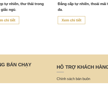
ẹp tự nhiên, thư thái trong
Đẳng cấp tự nhiên, thoải mái 
 giấc ngủ
.
đa
.
m chi tiết
Xem chi tiết
NG BÁN CHẠY
HỖ TRỢ KHÁCH HÀN
Chính sách bán buôn
Điều khoản & Định nghĩa