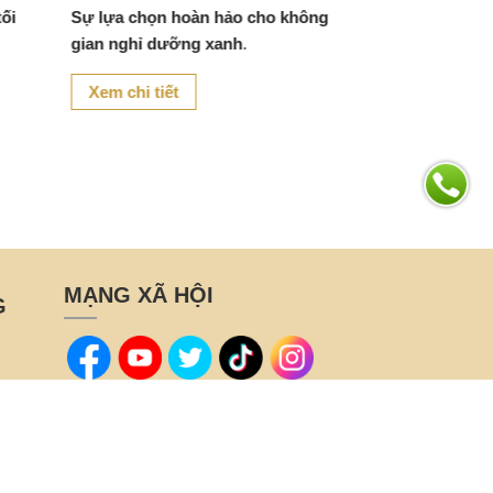
tối
Sự lựa chọn hoàn hảo cho không
gian nghỉ dưỡng xanh
.
Xem chi tiết
MẠNG XÃ HỘI
G