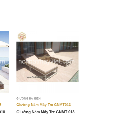
GIƯỜNG BÃI BIỂN
8
Giường Nằm Mây Tre GNMT013
018
–
Giường Nằm Mây Tre GNMT 013
–