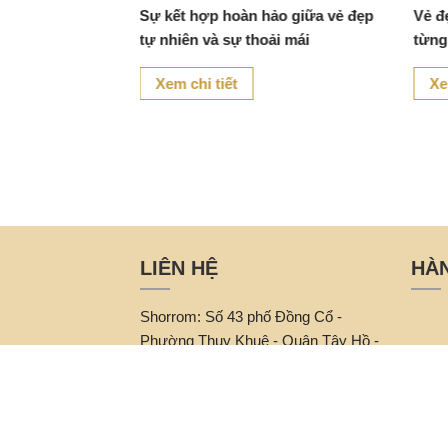
hanh thoát cho
Sự kết hợp hoàn hảo giữa vẻ đẹp
Vẻ đ
tự nhiên và sự thoải mái
từng
Xem chi tiết
Xe
LIÊN HỆ
HÀ
Shorrom: Số 43 phố Đồng Cổ -
Phường Thuỵ Khuê - Quận Tây Hồ -
Thành phố Hà Nội
Hotline: 02462733886 / 093 117 6858
Email :
lhleminh@gmail.com