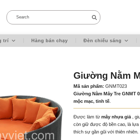
g trí
Hàng bán chạy
Đèn chiếu sáng
Giường Nằm M
Mã sản phẩm:
GNMT023
Giường Nằm Mây Tre GNMT 0
mộc mạc, tinh tế
.
Được làm từ
mây nhựa giả
, g
còn giữ được độ bền cao, là lự
thích sự gần gũi với thiên nhiên.