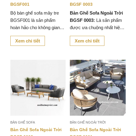
BGSF001
BGSF 0003
Bộ bàn ghế sofa mây tre
Bàn Ghế Sofa Ngoài Trời
BGSF001 là sản phẩm
BGSF 0003:
Là sản phẩm
hoàn hảo cho không gian
được ưa chuộng nhất hiện
sống hiện đại, kết hợp sự
nay. Với kiểu dáng thiết kế
Xem chi tiết
Xem chi tiết
tinh tế của thiết kế thủ công
tinh tế uyển chuyển, tạo
và vẻ đẹp tự nhiên đến từ
cảm giác mền mại cho sản
sản phẩm.
phẩm trở nên đẹp mắt hơn.
BÀN GHẾ SOFA
BÀN GHẾ NGOÀI TRỜI
Bàn Ghế Sofa Ngoài Trời
Bàn Ghế Sofa Ngoài Trời