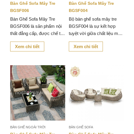
Bàn Ghế Sofa Mây Tre
Bàn Ghế Sofa Mây Tre
BGSF006
BGSF004
Bàn Ghế Sofa Mây Tre
Bộ bàn ghế sofa mây tre
BGSF006 là sản phẩm nội
BGSF004 là sự kết hợp
thất đẳng cấp, được chế tác
tuyệt vời giữa chất liệu mây
tinh xảo từ chất liệu mây
nhựa, khung sắt sơn tĩnh
Xem chi tiết
Xem chi tiết
nhựa.
điện và thiết kế hiện đại,
mang lại vẻ đẹp tinh tế, gần
gũi cho không gian sống
của bạn.
BÀN GHẾ NGOÀI TRỜI
BÀN GHẾ SOFA