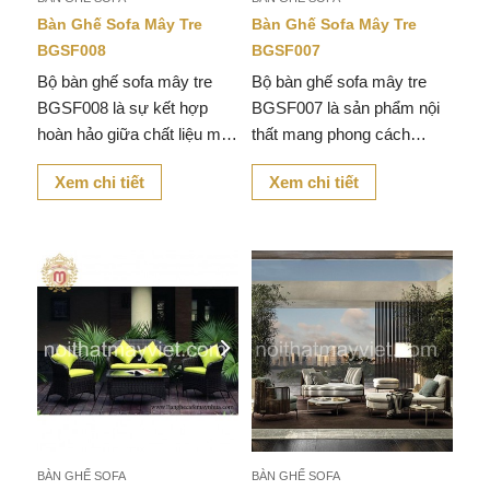
Bàn Ghế Sofa Mây Tre
Bàn Ghế Sofa Mây Tre
BGSF008
BGSF007
Bộ bàn ghế sofa mây tre
Bộ bàn ghế sofa mây tre
BGSF008 là sự kết hợp
BGSF007 là sản phẩm nội
hoàn hảo giữa chất liệu mây
thất mang phong cách
nhựa với khung sắt sơn
thanh lịch, được chế tác từ
Xem chi tiết
Xem chi tiết
tĩnh điện và thiết kế tinh tế,
chất liệu mây nhựa dẹt cao
mang đến không gian sống
cấp.
sự hài hòa và ấm cúng.
BÀN GHẾ SOFA
BÀN GHẾ SOFA