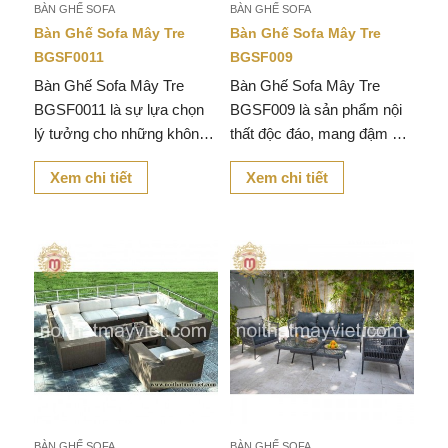
BÀN GHẾ SOFA
BÀN GHẾ SOFA
Bàn Ghế Sofa Mây Tre
Bàn Ghế Sofa Mây Tre
BGSF0011
BGSF009
Bàn Ghế Sofa Mây Tre
Bàn Ghế Sofa Mây Tre
BGSF0011 là sự lựa chọn
BGSF009 là sản phẩm nội
lý tưởng cho những không
thất độc đáo, mang đậm nét
gian sống đậm chất thiên
đẹp tự nhiên với thiết kế
Xem chi tiết
Xem chi tiết
nhiên, với thiết kế đơn giản
hiện đại.
nhưng tinh tế, tạo nên một
không gian thoải mái, hiện
đại và ấm cúng.
BÀN GHẾ SOFA
BÀN GHẾ SOFA