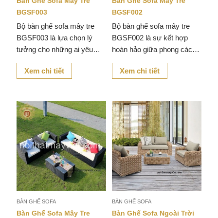
Bàn Ghế Sofa Mây Tre
Bàn Ghế Sofa Mây Tre
BGSF003
BGSF002
Bộ bàn ghế sofa mây tre
Bộ bàn ghế sofa mây tre
BGSF003 là lựa chọn lý
BGSF002 là sự kết hợp
tưởng cho những ai yêu
hoàn hảo giữa phong cách
thích sự giao thoa giữa
thiết kế hiện đại và chất liệu
Xem chi tiết
Xem chi tiết
phong cách tự nhiên và hiện
mây nhựa tạo cảm giác gần
đại.
gũi với thiên nhiên.
BÀN GHẾ SOFA
BÀN GHẾ SOFA
Bàn Ghế Sofa Mây Tre
Bàn Ghế Sofa Ngoài Trời