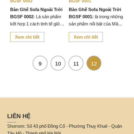
BGSF 0002
BGSF 0001
Bàn Ghế Sofa Ngoài Trời
Bàn Ghế Sofa Ngoài Trời
BGSF 0002
: Là sản phẩm
BGSF 0001:
là trong những
kết hợp 1 cách tinh tế giữa
sản phẩm nổi bật của Mây
gỗ sồi và dây dù. Tạo nên
Việt. Được làm từ khung
Xem chi tiết
Xem chi tiết
một sản phẩm đơn giản và
sắt sơn tĩnh điện đan dây
hiện đại.
nhựa phù hợp với khung
gian ngoài trời, sản phẩm
được các nghệ nhân lành
9
10
11
12
nghề đan.
LIÊN HỆ
Shorrom: Số 43 phố Đồng Cổ - Phường Thuỵ Khuê - Quận
Tây Hồ - Thành phố Hà Nội