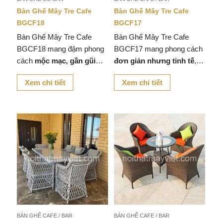
Bàn Ghế Mây Tre Cafe
Bàn Ghế Mây Tre Cafe
BGCF18
BGCF17
Bàn Ghế Mây Tre Cafe
Bàn Ghế Mây Tre Cafe
BGCF18 mang đậm phong
BGCF17 mang phong cách
cách
mộc mạc, gần gũi
đơn giản nhưng tinh tế
,
với thiên nhiên
, giúp không
giúp không gian quán cafe,
Xem chi tiết
Xem chi tiết
gian quán cafe, nhà hàng
nhà hàng hay khu vực thư
hay khu vực thư giãn tại
giãn tại nhà trở nên
ấm
nhà trở nên
ấm cúng và
cúng và gần gũi với thiên
tinh tế
.
nhiên
.
BÀN GHẾ CAFE / BAR
BÀN GHẾ CAFE / BAR