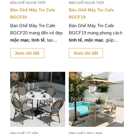
BÀN GHẾ NGOÀI TRỜI
BÀN GHẾ NGOÀI TRỜI
Bàn Ghế Mây Tre Cafe
Bàn Ghế Mây Tre Cafe
BGCF20
BGCF19
Bàn Ghế Mây Tre Cafe
Bàn Ghế Mây Tre Cafe
BGCF20 mang đến vẻ đẹp
BGCF19 mang phong cách
mộc mạc, tinh tế
, tạo
tinh tế, mộc mạc
, giúp
không gian
ấm cúng, gần
không gian quán cafe, nhà
Xem chi tiết
Xem chi tiết
gũi với thiên nhiên
cho
hàng hay góc thư giãn tại
quán cafe, nhà hàng hay
nhà trở nên
ấm cúng và
khu vực thư giãn tại nhà.
gần gũi với thiên nhiên
.
BÀN GHẾ CÓ SẴN
BÀN GHẾ CAFE / BAR