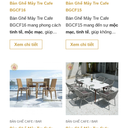
Bàn Ghế Mây Tre Cafe
Bàn Ghế Mây Tre Cafe
BGCF16
BGCF15
Bàn Ghế Mây Tre Cafe
Bàn Ghế Mây Tre Cafe
BGCF16 mang phong cách
BGCF15 mang đến sự
mộc
tinh tế, mộc mạc
, giúp
mạc, tinh tế
, giúp không
không gian quán cafe, nhà
gian quán cafe, nhà hàng
Xem chi tiết
Xem chi tiết
hàng hay góc thư giãn tại
hay góc thư giãn tại nhà trở
nhà trở nên
gần gũi và ấm
nên
ấm cúng và gần gũi
cúng
.
với thiên nhiên
.
BÀN GHẾ CAFE / BAR
BÀN GHẾ CAFE / BAR