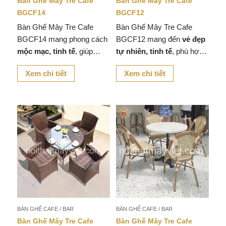
Bàn Ghế Mây Tre Cafe
Bàn Ghế Mây Tre Cafe
BGCF14
BGCF12
Bàn Ghế Mây Tre Cafe
Bàn Ghế Mây Tre Cafe
BGCF14 mang phong cách
BGCF12 mang đến
vẻ đẹp
mộc mạc, tinh tế
, giúp
tự nhiên, tinh tế
, phù hợp
không gian quán cafe, nhà
với những không gian yêu
Xem chi tiết
Xem chi tiết
hàng hay góc thư giãn tại
thích
sự mộc mạc và gần
nhà trở nên
gần gũi với
gũi với thiên nhiên
.
thiên nhiên
.
BÀN GHẾ CAFE / BAR
BÀN GHẾ CAFE / BAR
Bàn Ghế Mây Tre Cafe
Bàn Ghế Mây Tre Cafe