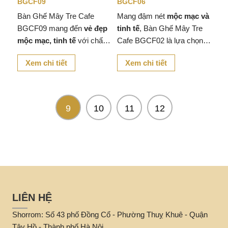
BGCF09
BGCF06
Bàn Ghế Mây Tre Cafe
Mang đậm nét
mộc mạc và
BGCF09 mang đến
vẻ đẹp
tinh tế
, Bàn Ghế Mây Tre
mộc mạc, tinh tế
với chất
Cafe BGCF02 là lựa chọn
liệu mây tre tự nhiên, giúp
hoàn hảo cho những không
Xem chi tiết
Xem chi tiết
không gian quán cà phê,
gian yêu thích sự
gần gũi
nhà hàng hay góc thư giãn
với thiên nhiên
.
tại nhà trở nên
ấm cúng và
gần gũi với thiên nhiên
.
9
10
11
12
LIÊN HỆ
Shorrom: Số 43 phố Đồng Cổ - Phường Thuỵ Khuê - Quận
Tây Hồ - Thành phố Hà Nội