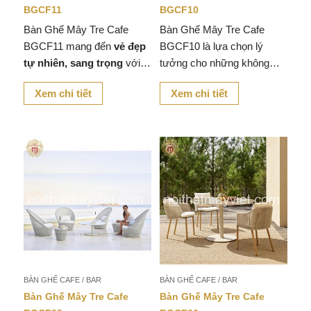
BGCF11
BGCF10
Bàn Ghế Mây Tre Cafe
Bàn Ghế Mây Tre Cafe
BGCF11 mang đến
vẻ đẹp
BGCF10 là lựa chọn lý
tự nhiên, sang trọng
với
tưởng cho những không
chất liệu mây tre đan thủ
gian yêu thích
sự tự nhiên
Xem chi tiết
Xem chi tiết
công tinh xảo, giúp không
và mộc mạc
nhưng vẫn rất
gian quán cafe, nhà hàng
hiện đại phù hợp cho không
hay góc thư giãn tại nhà trở
gian
nên
ấm cúng và gần gũi
với thiên nhiên
.
BÀN GHẾ CAFE / BAR
BÀN GHẾ CAFE / BAR
Bàn Ghế Mây Tre Cafe
Bàn Ghế Mây Tre Cafe