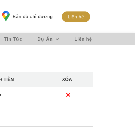
Bản đồ chỉ đường
Liên hệ
Tin Tức
Dự Án
Liên hệ
H TIỀN
XÓA
Đ