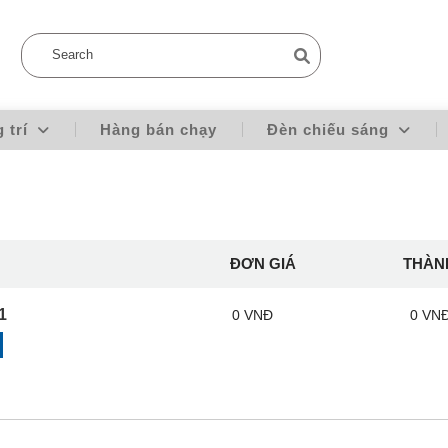
g trí
Hàng bán chạy
Đèn chiếu sáng
ĐƠN GIÁ
THÀN
1
0 VNĐ
0 VN