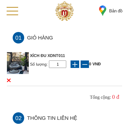
Bản đồ
01
GIỎ HÀNG
XÍCH ĐU XDNT011
0 VNĐ
Số lượng:
0 đ
Tổng cộng:
02
THÔNG TIN LIÊN HỆ